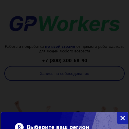
Работа и подработка
по всей стране
от прямого работодателя,
для людей любого возраста
+7 (800) 300-68-90
Запись на собеседование
Выберите ваш регион