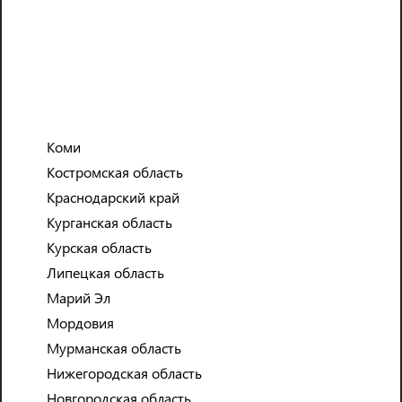
Коми
Костромская область
Краснодарский край
Курганская область
Промоутер
Курская область
Липецкая область
ПРОДВИЖЕНИЕ ТОВАРОВ И УСЛУГ КОМПАНИЙ В
ТОРГОВЫХ ЦЕНТРАХ, НА УЛИЦАХ И Т.П.
Марий Эл
РАЗДАЧА ЛИСТОВОК И ДРУГИХ ПРОМОМАТЕРИАЛОВ
Мордовия
Мурманская область
ЗАПИСАТЬСЯ НА СОБЕСЕДОВАНИЕ
Нижегородская область
Новгородская область