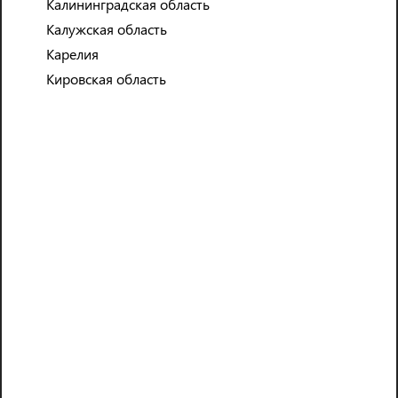
Калининградская область
Калужская область
КАРЬЕРНЫЙ РОСТ
Карелия
Кировская область
ПОЧАСОВАЯ ОПЛАТА
СВОБОДНЫЙ ГРАФИК
БЕСПЛАТНОЕ ОБУЧЕНИЕ
Основные варианты
вакансий